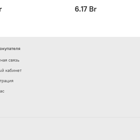
r
6.17 Br
окупателя
ная связь
ый кабинет
трация
ас