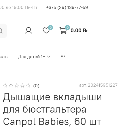
00 до 19:00 Пн-Пт
+375 (29) 139-77-59
0
0
0.00 Br
каты
Для детей 1+
арт.
202415951227
(0)
Дышащие вкладыши
для бюстгальтера
Canpol Babies, 60 шт